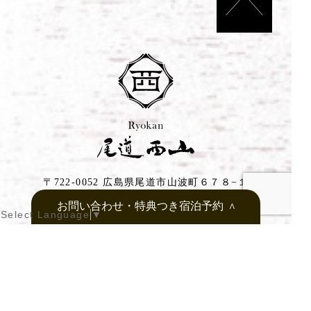
〒722-0052 広島県尾道市山波町６７８−１
お問い合わせ・特典つき宿泊予約
＞
Select Language
▼
公式ホームページ予約特典
©Ryokan Onomichi Nishiyama 2022
１. レイトチェックアウト 12時
本サイトは、HIT インバウンド観光誘客環境整備事業補助金
２. 尾道のお土産をプレゼント
で制作しております
３. 最大10カ月先までの