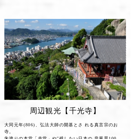
周辺観光【千光寺】
大同元年(806)、弘法大師の開基とさ れる真言宗のお
寺。
朱塗りの本堂「赤堂」や”残したい日本の 音風景100