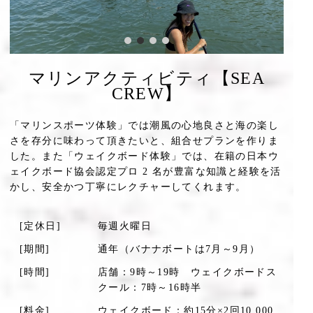
マリンアクティビティ【SEA
CREW】
「マリンスポーツ体験」では潮風の心地良さと海の楽し
さを存分に味わって頂きたいと、組合せプランを作りま
した。また「ウェイクボード体験」では、在籍の日本ウ
ェイクボード協会認定プロ 2 名が豊富な知識と経験を活
かし、安全かつ丁寧にレクチャーしてくれます。
[定休日]
毎週火曜日
[期間]
通年（バナナボートは7月～9月）
[時間]
店舗：9時～19時 ウェイクボードス
クール：7時～16時半
[料金]
ウェイクボード：約15分×2回10,000