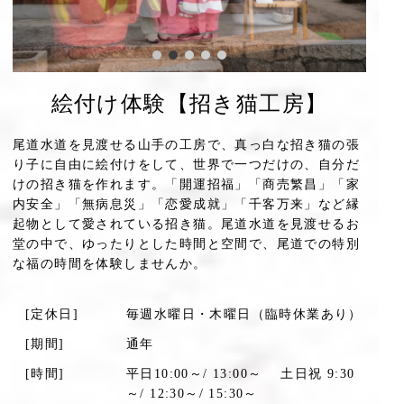
絵付け体験【招き猫工房】
尾道水道を見渡せる山手の工房で、真っ白な招き猫の張
り子に自由に絵付けをして、世界で一つだけの、自分だ
けの招き猫を作れます。「開運招福」「商売繁昌」「家
内安全」「無病息災」「恋愛成就」「千客万来」など縁
起物として愛されている招き猫。尾道水道を見渡せるお
堂の中で、ゆったりとした時間と空間で、尾道での特別
な福の時間を体験しませんか。
[定休日]
毎週水曜日・木曜日（臨時休業あり）
[期間]
通年
[時間]
平日10:00～/ 13:00～ 土日祝 9:30
～/ 12:30～/ 15:30～