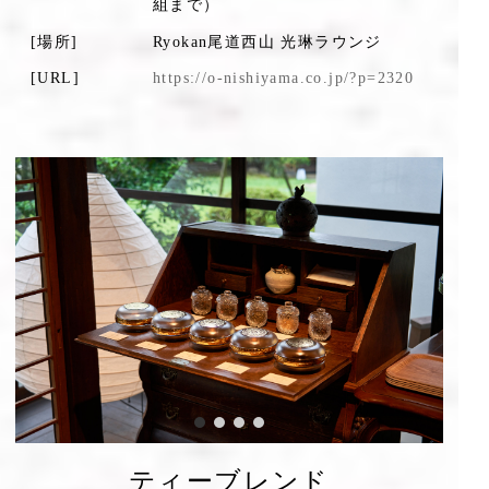
組まで）
[場所]
Ryokan尾道西山 光琳ラウンジ
[URL]
https://o-nishiyama.co.jp/?p=2320
ティーブレンド