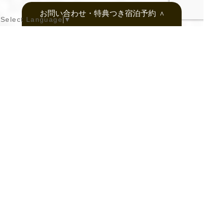
お問い合わせ・特典つき宿泊予約
＞
Select Language
▼
公式ホームページ予約特典
１. レイトチェックアウト 12時
２. 尾道のお土産をプレゼント
３. 最大10カ月先までの
先行予約ができます
宿泊予約
ご宿泊・ご宴会についての
お問い合わせはこちら>