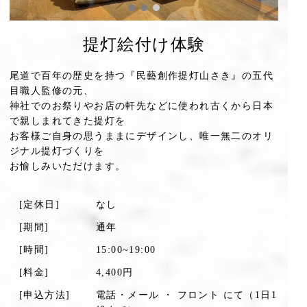
提灯絵付け体験
尾道で百年の歴史を持つ『民藝創作提灯山さき』の五代
目職人監修の元、
神社でのお祭りやお店の軒先などに使われ古くから日本
で親しまれてきた提灯を
お客様ご自身の思うままにデザインし、唯一無二のオリ
ジナル提灯づくりを
お愉しみいただけます。
[定休日]
なし
[期間]
通年
[時間]
15:00~19:00
[料金]
4,400円
[申込方法]
電話・メール ・ フロント にて（1日1