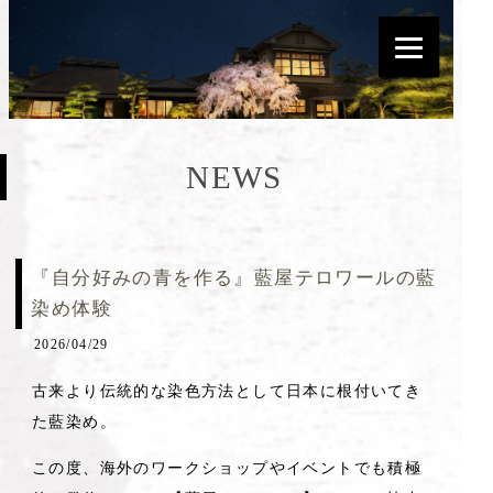
NEWS
『自分好みの青を作る』藍屋テロワールの藍
染め体験
2026/04/29
古来より伝統的な染色方法として日本に根付いてき
た藍染め。
この度、海外のワークショップやイベントでも積極