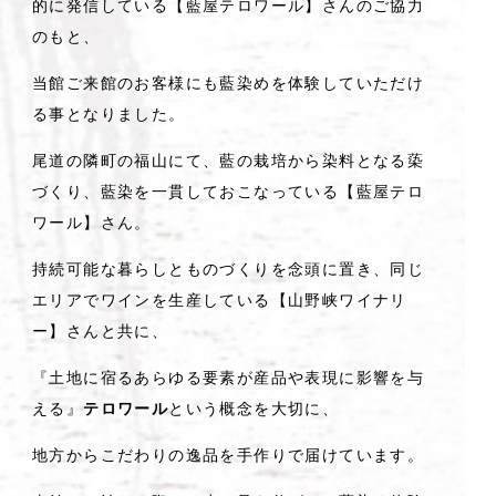
的に発信している【藍屋テロワール】さんのご協力
のもと、
当館ご来館のお客様にも藍染めを体験していただけ
る事となりました。
尾道の隣町の福山にて、藍の栽培から染料となる蒅
づくり、藍染を一貫しておこなっている【藍屋テロ
ワール】さん。
持続可能な暮らしとものづくりを念頭に置き、同じ
エリアでワインを生産している【山野峡ワイナリ
ー】さんと共に、
『土地に宿るあらゆる要素が産品や表現に影響を与
える』
テロワール
という概念を大切に、
地方からこだわりの逸品を手作りで届けています。