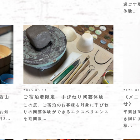
過ごす
体験…
2025.05.14
2025.0
西山
ご宿泊者限定 手びねり陶芸体験
《メニ
せ》
この度、ご宿泊のお客様を対象に手びね
お知
りの陶芸体験ができるエクスペリエンス
平素は
月3…
を期間限…
き誠に
様…