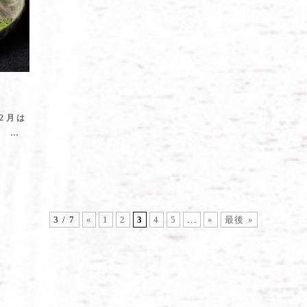
2月は
。 …
3 / 7
«
1
2
3
4
5
...
»
最後 »