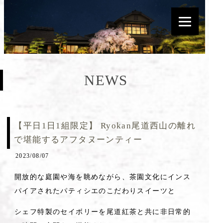
NEWS
【平日1日1組限定】 Ryokan尾道西山の離れ
で堪能するアフタヌーンティー
2023/08/07
開放的な庭園や海を眺めながら、茶園文化にインス
パイアされたパティシエのこだわりスイーツと
シェフ特製のセイボリーを尾道紅茶と共に非日常的