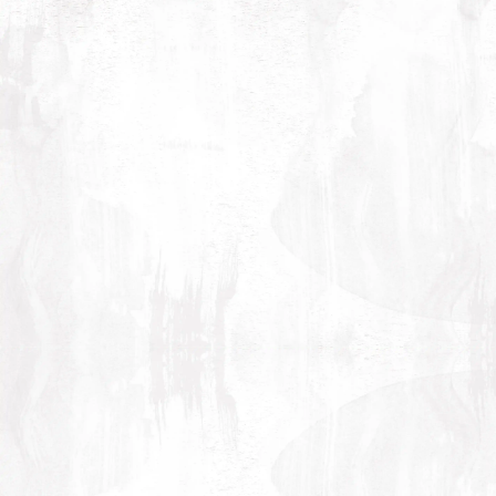
金庫
各客室の避難経路図となります。ご滞在の客室
の避難経路図のご確認をお願いいたします。
客室内で使用できる金庫です
1
2
3
貸出備品各種
携帯充電器/ヘアアイロン/ソーイングセット/衣
1
2
3
4
類アイロン/アイスペール/ベビーベット/車椅子
(館内用)
●数に限りがございます。
●ご希望の際は内線もしくはスタッフにお申し
松風
付けくださいませ。
各部屋からの避難経路図です。非常時はスタッ