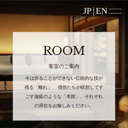
JP
|
EN
ROOM
客室のご案内
今は作ることができない伝統的な技が
残る「離れ」、 僧侶たちが瞑想してす
ごす伽藍のような「本館」。それぞれ
の滞在をお愉しみください。