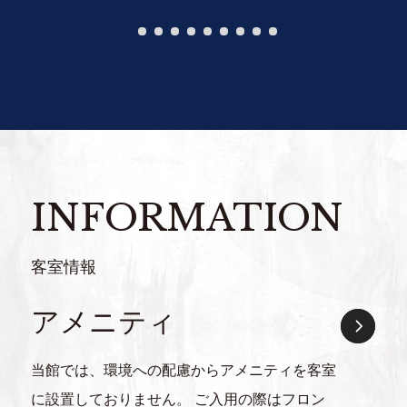
1
2
3
4
5
6
7
8
9
INFORMATION
客室情報
アメニティ
当館では、環境への配慮からアメニティを客室
に設置しておりません。 ご入用の際はフロン