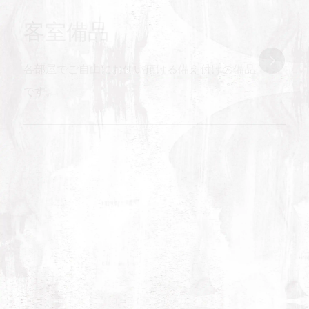
ディウォッシュタオル
客室備品
1
客室ドリンク
各部屋でご自由にお使い頂ける備え付けの備品
です。
【冷蔵庫】ミネラルウォーターと水差し
(暖かいお飲み物を召し上がる際のお水としてご
利用ください)
貸出備品
1
ナイトウェア
フロントにて貸出備品をご用意しております。
数に限りがありますので、ご了承ください。
お休みの際にご利用くださいませ。サイズはフ
リーサイズとなります。
避難経路図