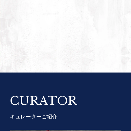
フの誘導に従って、落ち着いて避難してくださ
1
い。
朝日の間
1
2
3
4
5
6
7
8
9
各お部屋の照明スイッチ図です。
1
2
3
4
5
6
7
8
9
朝日の間 -Asahi-
各部屋の客室図です。間取りと広さをご確認く
CURATOR
ださいませ。
キュレーターご紹介
1
2
3
4
5
6
7
8
9