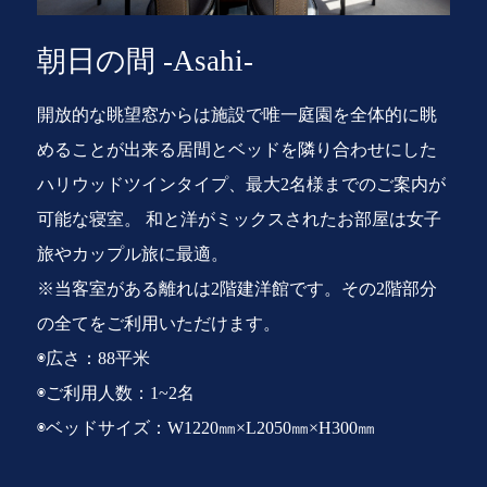
朝日の間 -Asahi-
開放的な眺望窓からは施設で唯一庭園を全体的に眺
めることが出来る居間とベッドを隣り合わせにした
ハリウッドツインタイプ、最大2名様までのご案内が
可能な寝室。 和と洋がミックスされたお部屋は女子
旅やカップル旅に最適。
※当客室がある離れは2階建洋館です。その2階部分
◉広さ：28平米
の全てをご利用いただけます。
◉広さ：61平米
◉広さ：83平米
◉広さ：60平米
◉ご利用人数：1~2名
◉広さ：63平米
◉広さ：88平米
◉ご利用人数：1~4名
◉ご利用人数：1~3名
◉広さ：64平米
◉ご利用人数：1~4名
◉広さ：51平米
◉ベッドサイズ（和布団）：W2000㎜×L2050㎜×H300
◉ご利用人数：1~4名
◉ご利用人数：1~2名
◉ベッドサイズ：W1400㎜×L2050㎜×H300
◉ベッドサイズ：W1220㎜×L2050㎜×H300
◉ご利用人数：1~3名
◉ベッドサイズ：和布団：W1200㎜×L1950㎜
◉ご利用人数：1~2名
◉広さ：52平米
㎜
◉ベッドサイズ：W1400㎜×L2050㎜×H300㎜
◉ベッドサイズ：W1220㎜×L2050㎜×H300㎜
◉ベッドサイズ：W1400㎜×L2050㎜×H300㎜
◉ベッドサイズ：W1400㎜×L2050㎜×H300㎜
◉ご利用人数：1~3名
◉ベッドサイズ：和布団：W1200㎜×L1950㎜