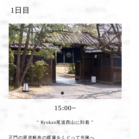
1日目
15:00~
“ Ryokan尾道西山に到着 ”
正門の尾道帆布の暖簾をくぐって光琳へ