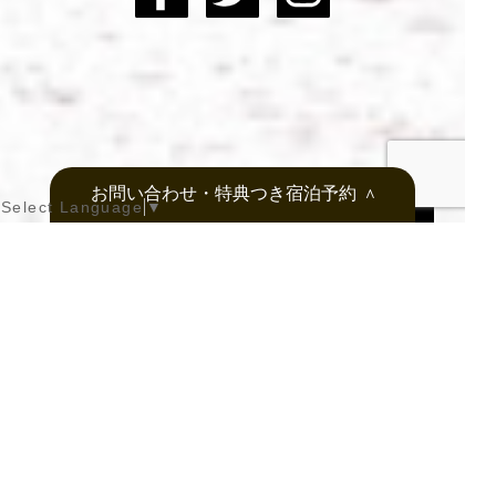
お問い合わせ・特典つき宿泊予約
＞
Select Language
▼
公式ホームページ予約特典
１. レイトチェックアウト 12時
２. 尾道のお土産をプレゼント
３. 最大10カ月先までの
先行予約ができます
宿泊予約